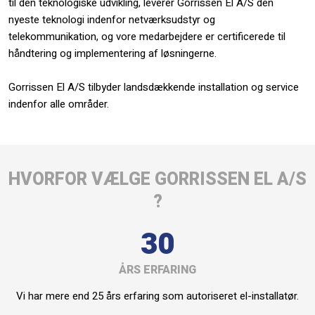
til den teknologiske udvikling, leverer Gorrissen El A/S den
nyeste teknologi indenfor netværksudstyr og
telekommunikation, og vore medarbejdere er certificerede til
håndtering og implementering af løsningerne.
Gorrissen El A/S tilbyder landsdækkende installation og service
indenfor alle områder.​​
HVORFOR VÆLGE GORRISSEN EL A/S
?
30
ÅRS ERFARING
Vi har mere end 25 års erfaring som autoriseret el-installatør.