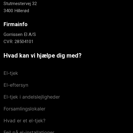
​Stutmestervej 32
3400 Hillerød
Firmainfo
Gorrissen El A/S
CVR: 28504101
Hvad kan vi hjælpe dig med?
El-tjek
El-eftersyn
El-tjek i andelslejligheder
Forsamlingslokaler
Hvad er et el-tjek?
Fejl på el-installationer