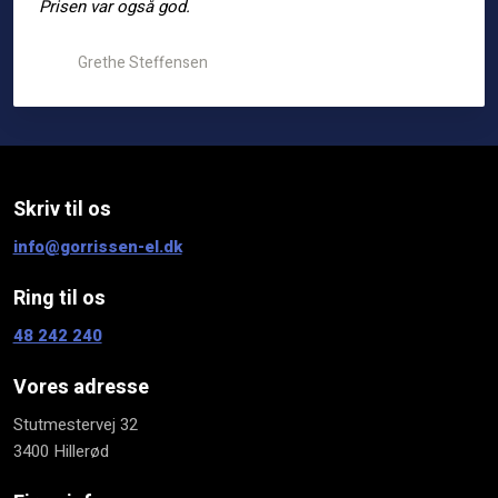
Prisen var også god.
Grethe Steffensen
Skriv til os​
info@gorrissen-el.dk
Ring til os
48 242 240​
Vores adresse
​Stutmestervej 32
3400 Hillerød