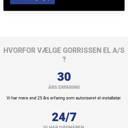
HVORFOR VÆLGE GORRISSEN EL A/S
?
30
ÅRS ERFARING
Vi har mere end 25 års erfaring som autoriseret el-installatør.
24/7
VI HAR DØGNÅBEN